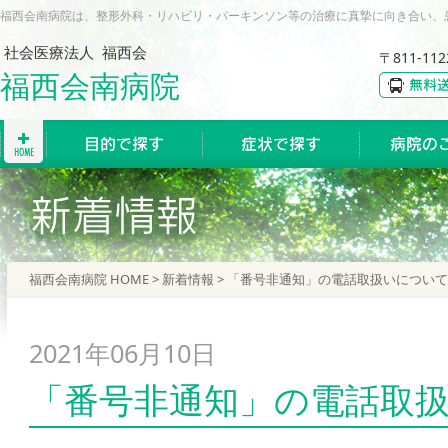
福西会南病院は、整形外科・リハビリ・パーキンソン等の治療に真摯に向き合い、
社会医療法人 福西会
〒811-1
福西会南病院
福西会南病院 HOME
>
新着情報
> 「番号非通知」の電話取扱いについて
2021年06月10日
「番号非通知」の電話取