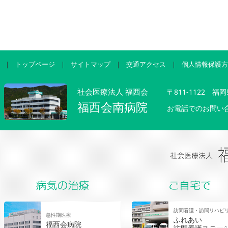
｜
トップページ
｜
サイトマップ
｜
交通アクセス
｜
個人情報保護方
社会医療法人 福西会
〒811-1122 
福西会南病院
お電話でのお問い
訪問看護・訪問リハビ
急性期医療
ふれあい
福西会病院